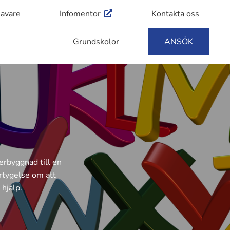
havare
Infomentor
Kontakta oss
Grundskolor
ANSÖK
erbyggnad till en
ertygelse om att
hjälp.