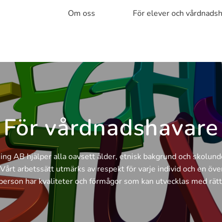
Om oss
För elever och vårdnads
För vårdnadshavare
ng AB hjälper alla oavsett ålder, etnisk bakgrund och skolund
 Vårt arbetssätt utmärks av respekt för varje individ och en öv
 person har kvaliteter och förmågor som kan utvecklas med rätt 