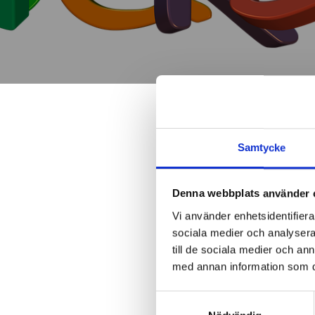
Samtycke
InfoMentor
Denna webbplats använder 
Läsårstider och l
Vi använder enhetsidentifierar
sociala medier och analysera 
Fritidshem
till de sociala medier och a
med annan information som du 
Olycksfallsförsäk
Samtyckesval
Köregler