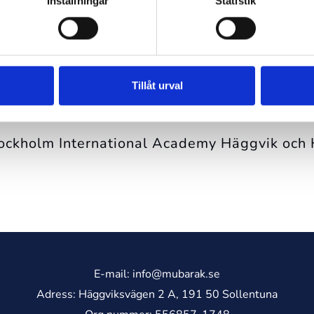
Inställningar
Statistik
uss på SIA skolor
lagomålshantering
Tillåt urval
an av diskriminering och kränkande behandli
tockholm International Academy Häggvik och
E-mail:
info@mubarak.se
Adress: Häggviksvägen 2 A, 191 50 Sollentuna