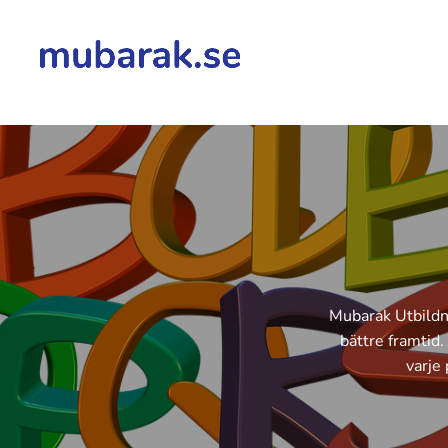
Mubarak Utbildni
bättre framtid.
varje