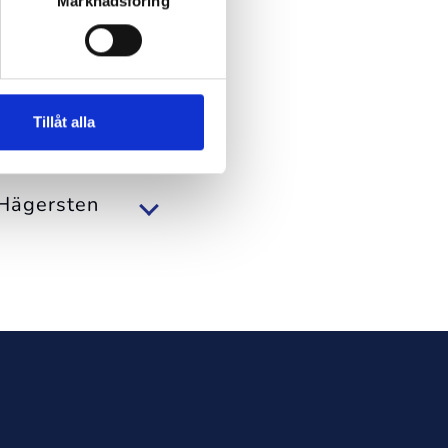
Marknadsföring
Tillåt alla
ng
 Hägersten